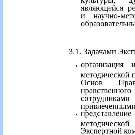
являющейся ре
и научно-мет
образовательн
3.1. Задачами Экс
организация 
методической 
Основ Прав
нравственно
сотрудника
привлеченными
представлен
методической
Экспертной ко