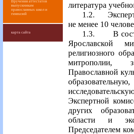
Вручения аттестатов
литература учебно
выпускникам
православных школ и
1.2.
Экспер
гимназий
не менее 10 челове
1.3.
В сос
карта сайта
Ярославской мит
религиозного обр
митрополии
, за
Православной куль
образовательную
исследовательс
Экспертной комис
других образова
области и экс
Председателем ком