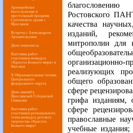
благословению
Архиерейское
Богослужение в
Ростовского ПА
престольный праздник
Сретенского храма г.
качества научных
Ярославля
изданий, реком
Встреча с Александром
Архангельским
митрополии для 
День гимназиста
общеобразова
Выставка работ
участников конкурса
организационн
«Красота Божьего мира» в
Вятском
реализующих про
Х Образовательные чтения
общего образован
Центрального
федерального округа
сфере рецензирова
День знаний в
Ярославской Губернской
грифа изданиям,
Гимназии
сфере рецензиров
Выставка работ
участников регионального
православные нау
этапа конкурса детского
творчества «Красота
Божьего мира»
учебные издания;