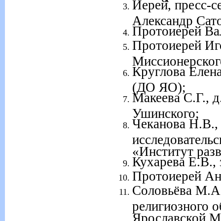
Иерей, пресс-
Александр Сат
Протоиерей Ва
Протоиерей Иго
Миссионерског
Круглова Елена
(ДО ЯО);
Макеева С.Г., 
Ушинского;
Чеканова Н.В., 
исследователь
«Институт разв
Кухарева Е.В.,
Протоиерей Ан
Соловьёва М.А
религиозного о
Ярославской М