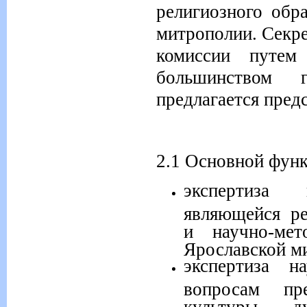
религиозного обр
митрополии
. Секр
комиссии путем
большинством г
предлагается пред
2.1 Основной функ
экспертиза н
являющейся ре
и научно-мет
Ярославской м
экспертиза н
вопросам пр
культуры, ду