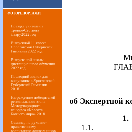
ФОТОРЕПОРТАЖИ
Поездка учителей в
Троице-Сергиеву
Лавру2022 год
Выпускной 11 класса
Ярославской Губернской
Гимназии 2022 год
Ми
Выпусконой школы
дистанционного обучения
ГЛА
2022 год
Последний звонок для
выпускников Ярославской
Губернской Гимназии
2018
Награждение победителей
об Экспертной 
регионального этапа
Международного
конкурса «Красота
Божьего мира» 2018
1.
Семинар по духовно-
1.1.
нравственному
воспитанию дошкольников