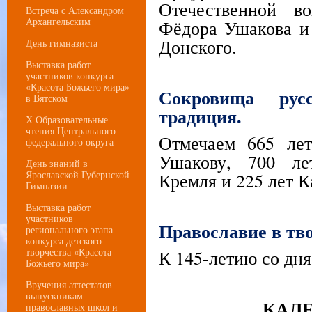
Отечественной в
Встреча с Александром
Фёдора Ушакова и
Архангельским
Донского.
День гимназиста
Выставка работ
участников конкурса
«Красота Божьего мира»
Сокровища русс
в Вятском
традиция.
Х Образовательные
чтения Центрального
Отмечаем 665 ле
федерального округа
Ушакову, 700 ле
День знаний в
Кремля и 225 лет К
Ярославской Губернской
Гимназии
Выставка работ
участников
Православие в тво
регионального этапа
конкурса детского
К 145-летию со дня
творчества «Красота
Божьего мира»
Вручения аттестатов
выпускникам
КАЛ
православных школ и