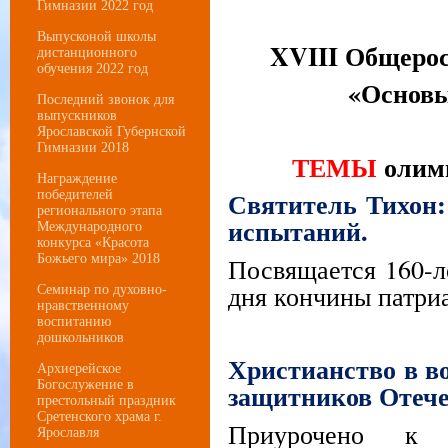
Гимназии 2022 год
Выпусконой школы
XVI
I
I Общеро
дистанционного
обучения 2022 год
«Основы
Последний звонок для
выпускников
Ярославской Губернской
Гимназии 2018
ТЕМЫ
олим
Награждение
Святитель Тихон: 
победителей
регионального этапа
испытаний.
Международного
конкурса «Красота
Божьего мира» 2018
Посвящается 160-л
дня кончины патри
Семинар по духовно-
нравственному
воспитанию
дошкольников
Христианство в в
Архиерейское
Богослужение в
защитников Отече
престольный праздник
Сретенского храма г.
Приурочено к
Ярославля