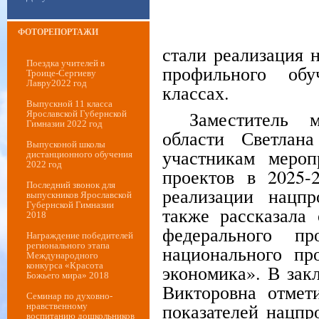
ФОТОРЕПОРТАЖИ
стали реализация 
Поездка учителей в
профильного обу
Троице-Сергиеву
Лавру2022 год
классах.
Выпускной 11 класса
Заместитель м
Ярославской Губернской
Гимназии 2022 год
области Светлана
Выпусконой школы
участникам мероп
дистанционного обучения
2022 год
проектов в 2025-
Последний звонок для
реализации нацп
выпускников Ярославской
Губернской Гимназии
также рассказала 
2018
федерального пр
Награждение победителей
регионального этапа
национального пр
Международного
конкурса «Красота
экономика». В зак
Божьего мира» 2018
Викторовна отмети
Семинар по духовно-
показателей нацпр
нравственному
воспитанию дошкольников