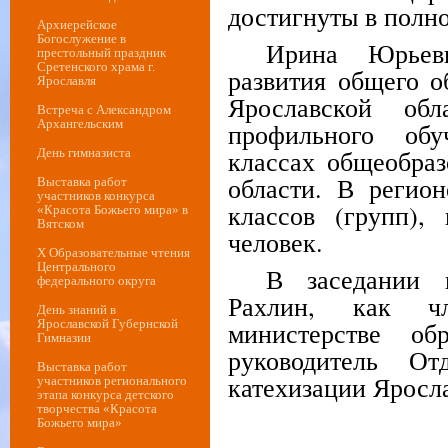
достигнуты в полн
Архиерейское
Богослужение в
Ирина Юрьевн
престольный праздник
Сретенского храма г.
развития общего о
Ярославля
Ярославской обл
Встреча с Александром
Архангельским
профильного обу
классах общеобраз
День гимназиста
области. В регио
Выставка работ
участников конкурса
классов (групп),
«Красота Божьего мира» в
Вятском
человек.
Х Образовательные чтения
Центрального
В заседании 
федерального округа
Рахлин, как ч
День знаний в
министерстве об
Ярославской Губернской
Гимназии
руководитель От
Выставка работ
катехизации Яросл
участников регионального
этапа конкурса детского
творчества «Красота
Божьего мира»