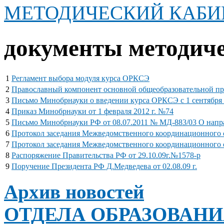
МЕТОДИЧЕСКИЙ КАБИ
документы методиче
1
Регламент выбора модуля курса ОРКСЭ
2
Православный компонент основной общеобразовательной п
3
Письмо Минобрнауки о введении курса ОРКСЭ с 1 сентября 
4
Приказ Минобрнауки от 1 февраля 2012 г. №74
5
Письмо Минобрнауки РФ от 08.07.2011 № МД-883/03 О нап
6
Протокол заседания Межведомственного координационного со
7
Протокол заседания Межведомственного координационного со
8
Распоряжение Правительства РФ от 29.10.09г.№1578-р
9
Поручение Президента РФ Д.Медведева от 02.08.09 г.
Архив новостей
ОТДЕЛА ОБРАЗОВАН