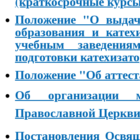
(краткосрочные курсы
Положение "О выдаче
образования и катех
учебным заведени
подготовки катехизат
Положение "Об аттест
Об организации м
Православной Церкв
Постановления Освящ