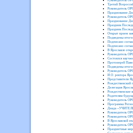
Руководитель ОР
Третий Всероссий
Руководитель ОРО
Празднование Дн
Руководитель ОРО
Празднование Дня
Праздник Послед
Праздник Последн
Открыт прием зая
Подведены итоги 
Подписано соглаш
Подписано согла
В Ярославле отк
Руководитель ОР
Состоялся научно
Протоиерей Павел
Подведены итоги 
Руководитель ОР
И.О. ректора Яро
Представители Яр
Рождественский п
Делегация Яросл
Рождественские 
Родителям будущи
Руководитель ОР
Программа Регио
Диада «УЧИТЕЛЬС
Руководитель ОР
Руководитель ОРО
В Ярославской еп
Руководитель ОР
Праздничные мер