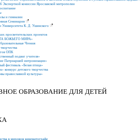
б Экспертной комиссии Ярославской митрополии
воспитание
ы
олы и гимназии
овная Семинария
и Университета К. Д. Ушинского
ких просветительских проектов
ОТА БОЖЬЕГО МИРА»
образовательные Чтения
 творчества
огов ОПК
ственный подвиг учителя»
тие Патриаршей интронизации»
ый фестиваль «Белая птица»
к» конкурс детского творчества
вы православной культуры»
ВНОЕ ОБРАЗОВАНИЕ ДЛЯ ДЕТЕЙ
КА
нства в мировом кинематографе