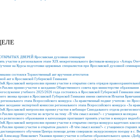
ДЕЛЕ
 ОТКРЫТЫХ ДВЕРЕЙ Ярославская духовная семинария
ть участие в региональном этапе XIX межрегионального фестиваля-конкурса «Алтарь Оте
бучение на Курсы подготовки церковных специалистов при Ярославской духовной семинари
имназии состоялся Торжественный акт вручения аттестатов
ной акт в Ярославской Губернской Гимназии
иК Ярославской митрополии принял участие в открытии слета отрядов правоохранительно
 Рахлин принял участие в заседании Общественного совета при министерстве образования 
огослужение учебного 2025/2026 года состоялось в Ярославской Губернской Гимназии име
его звонка прошел в Ярославской Губернской Гимназии имени святителя Игнатия Брянчани
регионального этапа Всероссийского конкурса «За нравственный подвиг учителя» по Ярос
вое заседание экспертной комиссии регионального этапа Всероссийского конкурса «За нра
иК Ярославской митрополии принял участие в вебинаре Синодального отдела религиозного
 Рахлин принял участие во встрече на тему «В чём смысл жизни?» с учащимися колледжа
л религиозного образования и катехизации приглашает принять участие в конкурсе видео
иК Ярославской митрополии принял участие в открытии смотра-конкурса кадетских классо
 Рахлин принял участие в открытом диалоге «В чём смысл жизни?» с учащимися старших к
истанционного обучения Центра помощи детям совершили экскурсионную поездку в с. Вел
й Александр Николаевич Ужанков принял участие в событии образовательного цикла «Доб