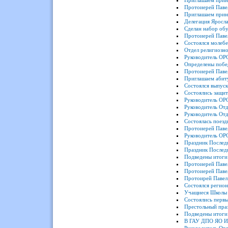
Приглашаем приня
Протоиерей Павел
Приглашаем приня
Делегация Яросла
Сделан набор об
Протоиерей Павел
Состоялся молебе
Отдел религиозно
Руководитель ОРО
Определены побе
Протоиерей Павел
Приглашаем абит
Состоялся выпуск
Состоялись защи
Руководитель ОР
Руководитель Отд
Руководитель Отд
Состоялась поез
Протоиерей Павел
Руководитель ОР
Праздник Послед
Праздник Последн
Подведены итоги 
Протоиерей Паве
Протоиерей Паве
Протоирей Павел
Состоялся регио
Учащиеся Школы 
Состоялись первы
Престольный праз
Подведены итоги
В ГАУ ДПО ЯО ИР