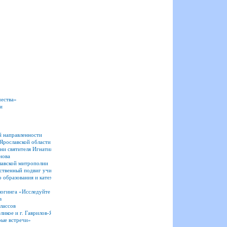
чества»
и
й направленности
Ярославской области
ни святителя Игнатия Брянчанинова
нова
лавской митрополии
вственный подвиг учителя» по Ярославской митрополии
 образования и катехизации о конкурсе «Исследуйте Писания 2026»
блогинга «Исследуйте Писания»
в
лассов
икое и г. Гаврилов-Ям
рые встречи»