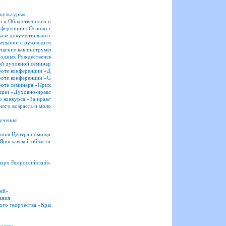
 культуры»
и и Общественного совета при министерстве образования Ярославской области
онференции «Основы православной культуры. Опыт взаимодействия школы и Церкви»
оказе документального фильма «Верные»
вещании с руководителями епархиальных отделов религиозного образования
вещение как инструменты формирования личности в современном обществе»
одных Рождественских образовательных чтений
ой духовной семинарией
аботе конференции «Духовно-нравственное воспитание в высшей школе»
аботе конференции «Современная православная школа»
 работе семинара «Приходское просвещение взрослых», прошедшего в рамках XXXIV Между
екции «Духовно-нравственное воспитание в дошкольных образовательных учреждениях на о
о конкурса «За нравственный подвиг учителя» и специалистов муниципальных методически
ного возраста и молодёжью до 20 лет «За нравственный подвиг учителя» (2026)
бучения
ания Центра помощи детям Ярославской области
Ярославской области
иарх Всероссийский».
тей»
ания
ого творчества «Красота Божьего мира»