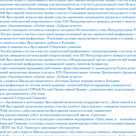
дела религиозного образования и катехизации Ярославской митрополии принял участие в 
ационно-методический семинар для претендентов на участие в региональном этапе Всерос
ела религиозного образования и катехизации Ярославской митрополии принял участие в р
иК Ярославской митрополии принял участие в Совещании председателя Синодального отде
ОиК Ярославской митрополии принял участие церемонии награждения призеров и победите
ждение победителей епархиального этапа XIX Международного конкурса детского творчес
дное образовательное событие цикла «Добрые встречи»
уховной семинарии состоялось пленарное заседание Регионального этапа Международных 
Рахлин принял участие в ежегодной межрегиональной научно-практической конференции «
нальная итоговая конференция «Реализация духовно-нравственного воспитания в условиях д
ка педагогов школ Ярославского района в Хопылево
ния в гимназисты в Ярославской Губернской гимназии
л Рахлин принял участие в научно-практической конференции с международным уч
архии завершился региональный (епархиальный) этап ХX Международного конкурса детско
ОиК Ярославской митрополии принял участие в Международной научно-практической конфе
о-практической конференции, посвященной памяти святителя Агафангела
рофессиональным праздником работников сферы образования от руководителя Отдела религ
вской митрополии приняла участие в XIX Образовательных чтениях Центрального федерал
дное образовательное событие цикла «Добрые встречи»
дка учащихся Школы дистанционного обучения Центра помощи детям в Хопылево
ла конференция по итогам летней практики слушателей Курсов церковных специалистов.
щание председателя СОРОиК Русской Православной Церкви с руководителями епархиальны
коле дистанционного обучения
ославской Губернской Гимназии
го образования и катехизации Ярославской митрополии поздравляет всех с Днем знаний и 
иК Ярославской митрополии принял участие в работе Августовского совещания педагогиче
РОиК посетил с рабочим визитом Ярославский педагогический университет
вка художественных работ воспитанников воскресной школы «Сретение»
 Рахлин принял участие в культурно-спортивном мероприятии «Папа, мама, я – полицейска
бернской Гимназии состоялась торжественная церемония вручения аттестатов выпускникам
и ЯГПУ им. К.Д. Ушинского приглашает абитуриентов
кной акт для учащихся Школы дистанционного обучения государственного образовательно