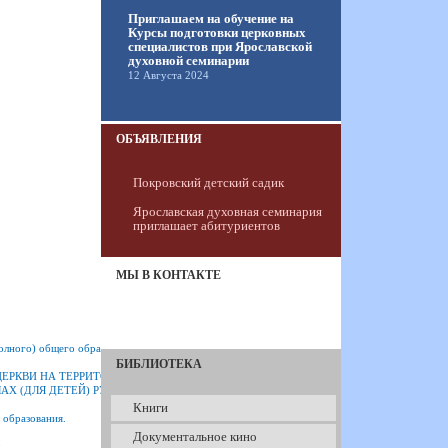
Приглашаем на обучение на
Курсы подготовки церковных
специалистов при Ярославской
духовной семинарии
12 Августа 2024
ОБЪЯВЛЕНИЯ
Покровский детский садик
Ярославская духовная семинария
приглашает абитуриентов
МЫ В КОНТАКТЕ
олного) общего образования для учебных заведений РФ
БИБЛИОТЕКА
ЦЕРКВИ НА ТЕРРИТОРИИ РОССИЙСКОЙ ФЕДЕРАЦИИ
АХ (ДЛЯ ДЕТЕЙ) РУССКОЙ ПРАВОСЛАВНОЙ ЦЕРКВИ НА ТЕРРИТОРИИ РОССИЙСКО
Книги
 образования.
Документальное кино
: