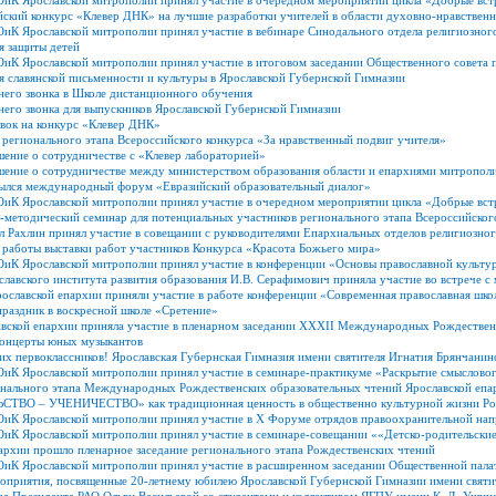
ОиК Ярославской митрополии принял участие в очередном мероприятии цикла «Добрые вст
ский конкурс «Клевер ДНК» на лучшие разработки учителей в области духовно-нравственн
иК Ярославской митрополии принял участие в вебинаре Синодального отдела религиозного
я защиты детей
иК Ярославской митрополии принял участие в итоговом заседании Общественного совета п
 славянской письменности и культуры в Ярославской Губернской Гимназии
него звонка в Школе дистанционного обучения
его звонка для выпускников Ярославской Губернской Гимназии
вок на конкурс «Клевер ДНК»
регионального этапа Всероссийского конкурса «За нравственный подвиг учителя»
ение о сотрудничестве с «Клевер лабораторией»
шение о сотрудничестве между министерством образования области и епархиями митропол
рылся международный форум «Евразийский образовательный диалог»
ОиК Ярославской митрополии принял участие в очередном мероприятии цикла «Добрые вст
-методический семинар для потенциальных участников регионального этапа Всероссийског
 Рахлин принял участие в совещании с руководителями Епархиальных отделов религиозног
работы выставки работ участников Конкурса «Красота Божьего мира»
ОиК Ярославской митрополии принял участие в конференции «Основы православной культу
славского института развития образования И.В. Серафимович приняла участие во встрече
ославской епархии приняли участие в работе конференции «Современная православная шко
раздник в воскресной школе «Сретение»
авской епархии приняла участие в пленарном заседании XXXII Международных Рождествен
концерты юных музыкантов
х первоклассников! Ярославская Губернская Гимназия имени святителя Игнатия Брянчанино
ОиК Ярославской митрополии принял участие в семинаре-практикуме «Раскрытие смыслово
нального этапа Международных Рождественских образовательных чтений Ярославской епар
ТВО – УЧЕНИЧЕСТВО» как традиционная ценность в общественно культурной жизни Ро
ОиК Ярославской митрополии принял участие в Х Форуме отрядов правоохранительной на
иК Ярославской митрополии принял участие в семинаре-совещании ««Детско-родительские
архии прошло пленарное заседание регионального этапа Рождественских чтений
ОиК Ярославской митрополии принял участие в расширенном заседании Общественной пала
оприятия, посвященные 20-летнему юбилею Ярославской Губернской Гимназии имени святи