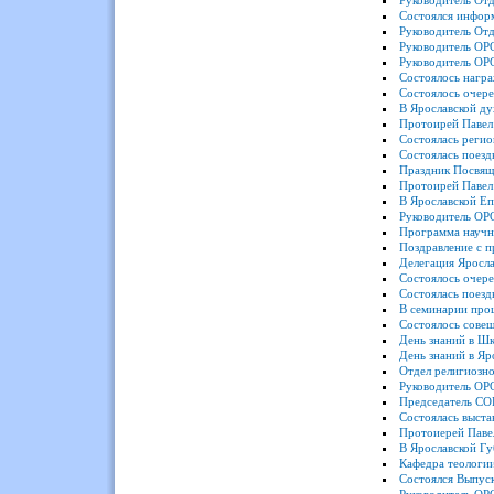
Руководитель От
Состоялся информ
Руководитель Отд
Руководитель ОРО
Руководитель ОР
Состоялось награ
Состоялось очере
В Ярославской д
Протоирей Павел 
Состоялась регио
Состоялась поезд
Праздник Посвяще
Протоирей Паве
В Ярославской Еп
Руководитель ОР
Программа научн
Поздравление с п
Делегация Яросла
Состоялось очере
Состоялась поез
В семинарии прош
Состоялось сове
День знаний в Ш
День знаний в Яр
Отдел религиозно
Руководитель ОРО
Председатель СО
Состоялась выста
Протоиерей Павел
В Ярославской Гу
Кафедра теологи
Состоялся Выпус