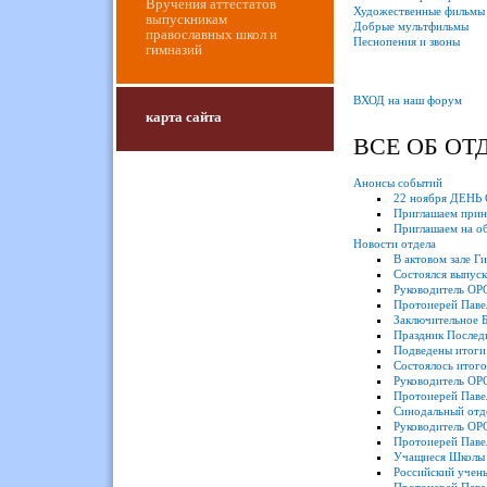
Вручения аттестатов
Художественные фильмы
выпускникам
Добрые мультфильмы
православных школ и
Песнопения и звоны
гимназий
ВХОД на наш форум
карта сайта
ВСЕ ОБ ОТ
Анонсы событий
22 ноября ДЕНЬ
Приглашаем приня
Приглашаем на о
Новости отдела
В актовом зале Г
Состоялся выпуск
Руководитель ОРО
Протоиерей Павел
Заключительное Б
Праздник Последн
Подведены итоги 
Состоялось итого
Руководитель ОРО
Протоиерей Павел
Синодальный отде
Руководитель ОРО
Протоиерей Павел
Учащиеся Школы д
Российский учены