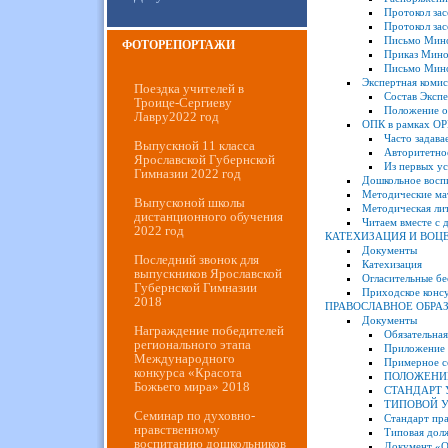
Протокол за
Протокол за
Письмо Мино
ФОТОРЕПОРТАЖИ
Приказ Мино
Письмо Мино
Экспертная комис
Поездка учителей в
Состав Эксп
Троице-Сергиеву
Положение о
Лавру2022 год
ОПК в рамках О
Часто задав
Выпускной 11 класса
Авторитетно
Ярославской Губернской
Из первых ус
Гимназии 2022 год
Дошкольное восп
Методические ма
Выпусконой школы
Методическая ли
дистанционного обучения
Читаем вместе с 
2022 год
КАТЕХИЗАЦИЯ И ВОЦ
Документы
Последний звонок для
Катехизация
выпускников Ярославской
Огласительные б
Губернской Гимназии
Приходское конс
2018
ПРАВОСЛАВНОЕ ОБРА
Документы
Награждение победителей
Обязательная
регионального этапа
Приложение к
Международного
Примерное с
конкурса «Красота
ПОЛОЖЕНИЕ
Божьего мира» 2018
СТАНДАРТ 
ТИПОВОЙ УСТ
Семинар по духовно-
Стандарт пра
нравственному
Типовая дол
воспитанию дошкольников
Документ «О