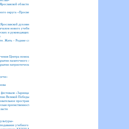
чества»
Ярославской области
ного округа «Просвещение и нравственность: формирование личности и вызовы времени»
 Ярославской духовной семинарии и Регентской школы семинарии
началом нового учебного года!
ских и руководящих работников системы образования Ярославской области
у
те. Жить – Родине служить!».
учения Центра помощи детям
крытии палаточного лагеря для юных друзей полиции
ткрытии патриотических сборов
речи»
нова
 фестиваля «Зарница 2025»
етию Великой Победы
вательное пространство сельских территорий: тенденции и новые вызовы»
ская преемственность поколений»
ласти
культуры»
давание учебного курса «Основы религиозных культур и светской этики».