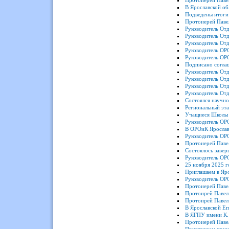
Протоиерей Паве
В Ярославской об
Подведены итоги
Протоиерей Павел
Руководитель Отд
Руководитель Отд
Руководитель Отд
Руководитель ОРО
Руководитель ОР
Подписано согла
Руководитель Отд
Руководитель Отд
Руководитель От
Руководитель Отд
Состоялся научно
Региональный эта
Учащиеся Школы 
Руководитель ОР
В ОРОиК Ярославс
Руководитель ОР
Протоиерей Павел
Состоялось завер
Руководитель ОР
25 ноября 2025 г
Приглашаем в Яр
Руководитель ОРО
Протоиерей Паве
Протоирей Павел
Протоирей Павел 
В Ярославской Еп
В ЯГПУ имени К. 
Протоиерей Павел