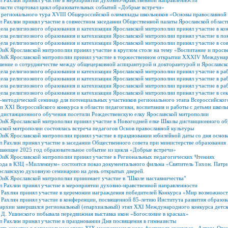
л Рахлин принял участие в мероприятии духовно-нравственной направленности
ласти стартовал цикл образовательных событий «Добрые встречи»
 регионального тура ХVIII Общероссийской олимпиады школьников «Основы православной
 Рахлин принял участие в совместном заседании Общественной палаты Ярославской област
ела религиозного образования и катехизации Ярославской митрополии принял участие в к
ела религиозного образования и катехизации Ярославской митрополии принял участие в п
ела религиозного образования и катехизации Ярославской митрополии принял участие в со
иК Ярославской митрополии принял участие в круглом столе на тему «Воспитание и прос
ОиК Ярославской митрополии принял участие в торжественном открытии XXXIV Междунар
шение о сотрудничестве между общецерковной аспирантурой и докторантурой и Ярославск
ела религиозного образования и катехизации Ярославской митрополии принял участие в р
ела религиозного образования и катехизации Ярославской митрополии принял участие в р
дела религиозного образования и катехизации Ярославской митрополии принял участие в
ела религиозного образования и катехизации Ярославской митрополии принял участие в с
-методический семинар для потенциальных участников регионального этапа Всероссийског
п XXI Всероссийского конкурса в области педагогики, воспитания и работы с детьми школь
дистанционного обучения посетили Рождественскую елку Ярославской митрополии
ОиК Ярославской митрополии принял участие в Новогодней елке Школы дистанционного о
кой митрополии состоялась встреча педагогов Основ православной культуры
ОиК Ярославской митрополии принял участие в праздновании юбилейной даты со дня основ
 Рахлин принял участие в заседании Общественного совета при министерстве образования 
шающее 2025 год образовательное событие из цикла «Добрые встречи»
ОиК Ярославской митрополии принял участие в Региональных педагогических Чтениях
ода в КЗЦ «Миллениум» состоится показ документального фильма «Святитель Тихон. Патр
ославскую духовную семинарию на день открытых дверей.
иК Ярославской митрополии принимает участие в "Школе наставничества"
л Рахлин принял участие в мероприятии духовно-нравственной направленности
 Рахлин принял участие в церемонии награждения победителей Конкурса «Мир возможнос
Рахлин принял участие в конференции, посвященной 85-летию Института развития образов
архии завершился региональный (епархиальный) этап ХXI Международного конкурса детск
Д. Ушинского побывала передвижная выставка икон «Богословие в красках»
 Рахлин принял участие в праздновании Дня посвящения в гимназисты