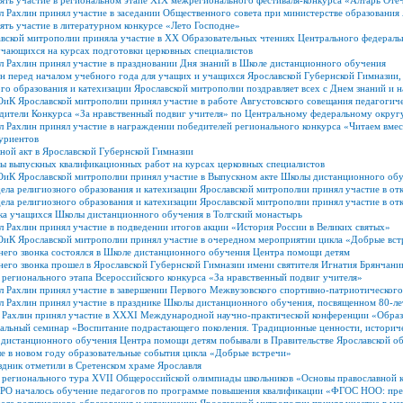
ть участие в региональном этапе XIX межрегионального фестиваля-конкурса «Алтарь Оте
 Рахлин принял участие в заседании Общественного совета при министерстве образования 
ть участие в литературном конкурсе «Лето Господне»
вской митрополии приняла участие в XX Образовательных чтениях Центрального федераль
учающихся на курсах подготовки церковных специалистов
 Рахлин принял участие в праздновании Дня знаний в Школе дистанционного обучения
н перед началом учебного года для учащих и учащихся Ярославской Губернской Гимназии,
го образования и катехизации Ярославской митрополии поздравляет всех с Днем знаний и 
иК Ярославской митрополии принял участие в работе Августовского совещания педагогиче
дители Конкурса «За нравственный подвиг учителя» по Центральному федеральному округ
 Рахлин принял участие в награждении победителей регионального конкурса «Читаем вмес
уриентов
ной акт в Ярославской Губернской Гимназии
ты выпускных квалификационных работ на курсах церковных специалистов
ОиК Ярославской митрополии принял участие в Выпускном акте Школы дистанционного об
ела религиозного образования и катехизации Ярославской митрополии принял участие в от
ела религиозного образования и катехизации Ярославской митрополии принял участие в о
дка учащихся Школы дистанционного обучения в Толгский монастырь
 Рахлин принял участие в подведении итогов акции «История России в Великих святых»
ОиК Ярославской митрополии принял участие в очередном мероприятии цикла «Добрые вст
него звонка состоялся в Школе дистанционного обучения Центра помощи детям
его звонка прошел в Ярославской Губернской Гимназии имени святителя Игнатия Брянчани
регионального этапа Всероссийского конкурса «За нравственный подвиг учителя»
л Рахлин принял участие в завершении Первого Межвузовского спортивно-патриотического
л Рахлин принял участие в празднике Школы дистанционного обучения, посвященном 80-л
 Рахлин принял участие в XXXI Международной научно-практической конференции «Образо
нальный семинар «Воспитание подрастающего поколения. Традиционные ценности, историче
дистанционного обучения Центра помощи детям побывали в Правительстве Ярославской об
е в новом году образовательные события цикла «Добрые встречи»
дник отметили в Сретенском храме Ярославля
 регионального тура ХVII Общероссийской олимпиады школьников «Основы православной 
О началось обучение педагогов по программе повышения квалификации «ФГОС НОО: препо