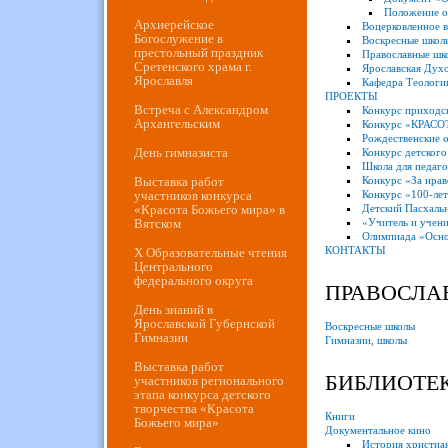
Положение о
Архиерейское
Воцерковленное 
Богослужение в
Воскресные школ
престольный праздник
Православные шк
Сретенского храма г.
Ярославская Дух
Ярославля
Кафедра Теологи
ПРОЕКТЫ
Встреча с Александром
Конкурс приходс
Архангельским
Конкурс «КРАС
Рождественские 
День гимназиста
Конкурс детского
Школа для педаг
Выставка работ
Конкурс «За нрав
участников конкурса
Конкурс «100-ле
«Красота Божьего мира» в
Детский Пасхальн
Вятском
«Учитель и учени
Олимпиада «Осно
КОНТАКТЫ
Х Образовательные чтения
Центрального
федерального округа
ПРАВОСЛА
День знаний в
Ярославской Губернской
Воскресные школы
Гимназии
Гимназии, школы
Выставка работ
БИБЛИОТЕ
участников регионального
этапа конкурса детского
творчества «Красота
Книги
Божьего мира»
Документальное кино
История христиа