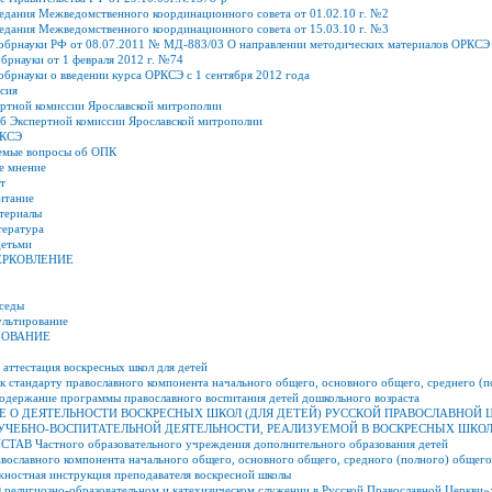
седания Межведомственного координационного совета от 01.02.10 г. №2
седания Межведомственного координационного совета от 15.03.10 г. №3
брнауки РФ от 08.07.2011 № МД-883/03 О направлении методических материалов ОРКСЭ
брнауки от 1 февраля 2012 г. №74
брнауки о введении курса ОРКСЭ с 1 сентября 2012 года
сия
ертной комиссии Ярославской митрополии
б Экспертной комиссии Ярославской митрополии
РКСЭ
аемые вопросы об ОПК
е мнение
т
итание
териалы
тература
детьми
ЕРКОВЛЕНИЕ
еседы
ультирование
ЗОВАНИЕ
 аттестация воскресных школ для детей
 стандарту православного компонента начального общего, основного общего, среднего (п
одержание программы православного воспитания детей дошкольного возраста
 О ДЕЯТЕЛЬНОСТИ ВОСКРЕСНЫХ ШКОЛ (ДЛЯ ДЕТЕЙ) РУССКОЙ ПРАВОСЛАВНОЙ 
УЧЕБНО-ВОСПИТАТЕЛЬНОЙ ДЕЯТЕЛЬНОСТИ, РЕАЛИЗУЕМОЙ В ВОСКРЕСНЫХ ШКОЛ
АВ Частного образовательного учреждения дополнительного образования детей
вославного компонента начального общего, основного общего, средного (полного) общего
жностная инструкция преподавателя воскресной школы
 религиозно-образовательном и катехизическом служении в Русской Православной Церкви»