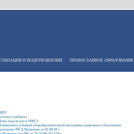
ЕХИЗАЦИЯ И ВОЦЕРКОВЛЕНИЕ
ПРАВОСЛАВНОЕ ОБРАЗОВАНИЕ
ИНЕТ
ического кабинета
ыбора модуля курса ОРКСЭ
й компонент основной общеобразовательной программы дошкольного образования
езидента РФ Д.Медведева от 02.08.09 г.
е Правительства РФ от 29.10.09г.№1578-р