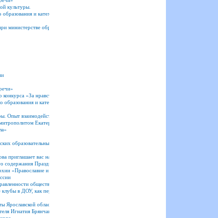
речи»
ой культуры.
 образования и катехизации
ри министерстве образования Ярославской области
ии
речи»
о конкурса «За нравственный подвиг учителя» и специалистов муниципальных методически
о образования и катехизации
ры. Опыт взаимодействия школы и Церкви»
 с митрополитом Екатеринбургским и Верхотурским Евгением
ла»
ских образовательных чтений
ва приглашает вас на родительское собрание, которое состоится 25 ЯНВАРЯ
го содержания Праздника Рождество Христово»
хии «Православие и отечественная культура: Потери и приобретения минувшего, образ б
ссии
правленности общественного движения «Юный друг полиции»
 клубы в ДОУ, как перспективная форма работы с родителями по формированию у детей ду
ты Ярославской области
теля Игнатия Брянчанинова