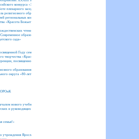
мероприятиях XXХIII Международных образовательных чтений
сийского конкурса «За нравственный подвиг учителя»
аботе пленарного заседания XXХIII Международных образовательных чтений «80-летие Вел
ла религиозного образования и катехизации с руководителями профильных епархиальных о
лей региональных конкурсов
тва «Красота Божьего мира» и их педагогов-наставников
Рождественских чтений
Современное образовательное пространство: вызовы, решения, перспективы»
етского сада»
астием, посвященной Году семьи, «ТЕКСТ. ОБРАЗОВАНИЕ. КОММУНИКАЦИЯ: «ДУШУ ФОР
го творчества «Красота Божьего мира: времен связующая нить», посвященного 80-летию П
ренции, посвященной 170-летию со дня рождения святителя Агафангела, митрополита Ярос
иозного образования и катехизации Ярославской митрополии
ьного округа «80-летие Великой Победы: память и духовный опыт поколений»
х ОРОиК
началом нового учебного года!
ских и руководящих работников системы образования Ярославской области
я семья!»
го учреждения Ярославской области «Центр помощи детям»