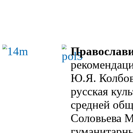
Православи
рекомендаци
Ю.Я. Колбов
русская кул
средней обще
Соловьева М
гуманитарны