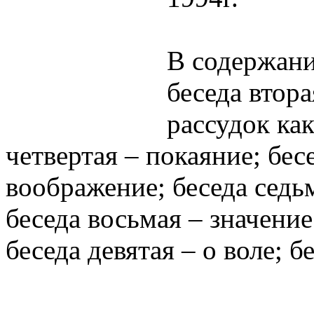
В содержани
беседа втора
рассудок ка
четвертая – покаяние; бес
воображение; беседа седь
беседа восьмая – значение
беседа девятая – о воле; б