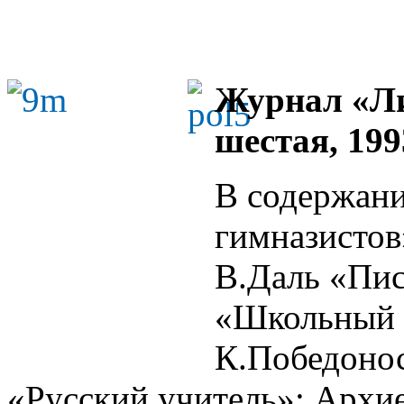
Журнал «Ли
шестая, 199
В содержани
гимназистов
В.Даль «Пис
«Школьный 
К.Победоно
«Русский учитель»; Архи