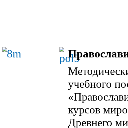
Православи
Методически
учебного по
«Православи
курсов миро
Древнего ми