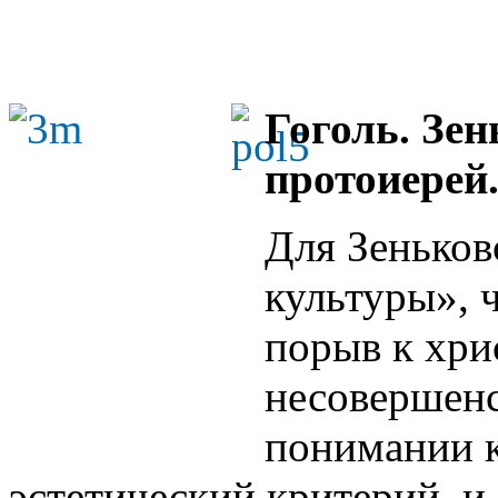
Гоголь.
Зен
протоиерей
Для Зеньков
культуры», 
порыв к хри
несовершенс
понимании к
эстетический критерий, и 