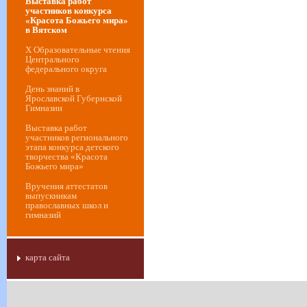
Выставка работ
участников конкурса
«Красота Божьего мира»
в Вятском
Х Образовательные чтения
Центрального
федерального округа
День знаний в
Ярославской Губернской
Гимназии
Выставка работ
участников регионального
этапа конкурса детского
творчества «Красота
Божьего мира»
Вручения аттестатов
выпускникам
православных школ и
гимназий
карта сайта