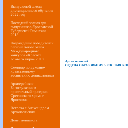
Выпусконой школы
дистанционного обучения
2022 год
Последний звонок для
выпускников Ярославской
Губернской Гимназии
2018
Награждение победителей
регионального этапа
Международного
конкурса «Красота
Божьего мира» 2018
Архив новостей
ОТДЕЛА ОБРАЗОВАНИЯ ЯРОСЛАВСК
Семинар по духовно-
нравственному
воспитанию дошкольников
Архиерейское
Богослужение в
престольный праздник
Сретенского храма г.
Ярославля
Встреча с Александром
Архангельским
День гимназиста