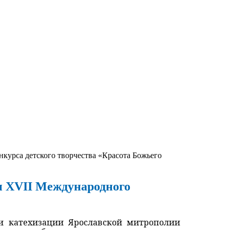
курса детского творчества «Красота Божьего
п ХVII Международного
я и катехизации Ярославской митрополии