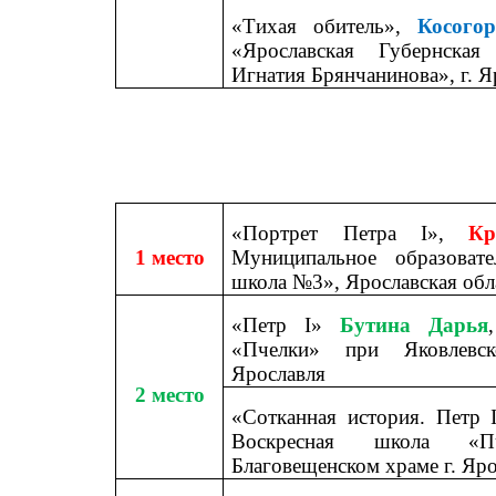
«Тихая обитель»,
Косого
«Ярославская Губернская
Игнатия Брянчанинова», г. Я
«Портрет Петра
I
»,
Кр
1 место
Муниципальное образоват
школа №3», Ярославская обла
«Петр
I
»
Бутина Дарья
«Пчелки» при Яковлевск
Ярославля
2 место
«Сотканная история. Петр
Воскресная школа «П
Благовещенском храме г. Яр