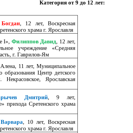
Категория от 9 до 12 лет:
 Богдан
, 12 лет, Воскресная
етенского храма г. Ярославля
ре
I
»,
Филиппов Давид
, 12 лет,
ельное учреждение «Средняя
сть, г. Гаврилов-Ям
Алена, 11 лет, Муниципальное
о образования Центр детского
. Некрасовское, Ярославская
арычев Дмитрий
, 9 лет,
е» прихода Сретенского храма
Варвара
, 10 лет, Воскресная
етенского храма г. Ярославля