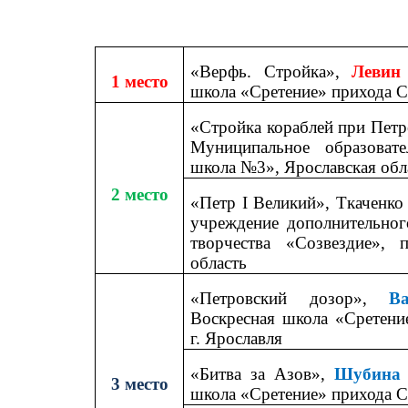
«Верфь. Стройка»,
Левин
1 место
школа «Сретение» прихода Ср
«Стройка кораблей при Пет
Муниципальное образоват
школа №3», Ярославская обла
2 место
«Петр
I
Великий», Ткаченко 
учреждение дополнительног
творчества «Созвездие», п
область
«Петровский дозор»,
В
Воскресная школа «Сретени
г. Ярославля
«Битва за Азов»,
Шубина 
3 место
школа «Сретение» прихода Ср