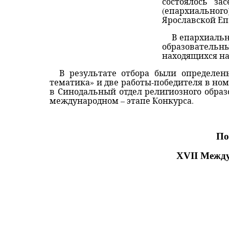
состоялось за
(епархиальног
Ярославской Еп
В епархиальн
образовательн
находящихся на
В результате отбора были определен
тематика» и две работы-победителя в ном
в Синодальный отдел религиозного образ
международном – этапе Конкурса.
По
Х
VII
Междун