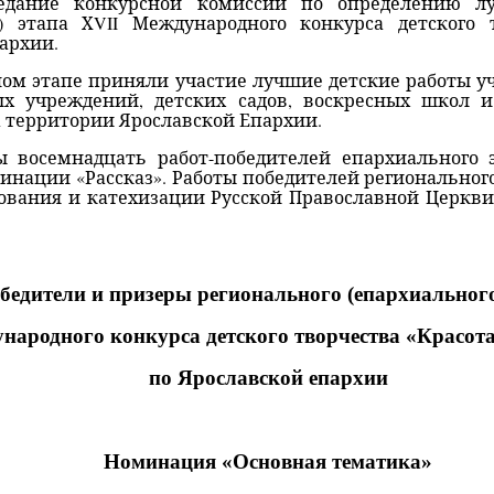
седание конкурсной комиссии по определению л
о) этапа Х
VII
Международного конкурса детского 
архии.
ом этапе приняли участие лучшие детские работы у
ых учреждений, детских садов, воскресных школ и
 территории Ярославской Епархии.
ы восемнадцать работ-победителей епархиального
инации «Рассказ». Работы победителей региональног
ования и катехизации Русской Православной Церкви 
бедители и призеры регионального (епархиального
ародного конкурса детского творчества «Красот
по Ярославской епархии
Номинация «Основная тематика»