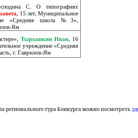
осподина С. О типографиях
завета
, 15 лет, Муниципальное
ение «Средняя школа №3»,
рилов-Ям
астере»,
Тырышкин Иван
, 16
ательное учреждение «Средняя
сть, г. Гаврилов-Ям
па регионального тура Конкурса можно посмотреть
зд