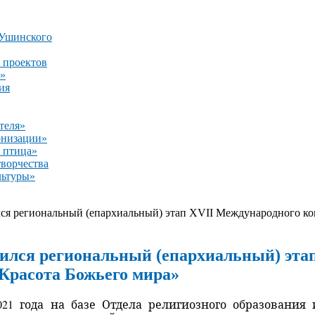
 Ушинского
 проектов
»
ия
теля»
онизации»
 птица»
творчества
льтуры»
ся региональный (епархиальный) этап ХVII Международного кон
ился региональный (епархиальный) эта
«Красота Божьего мира»
2021 года на базе Отдела религиозного образовани