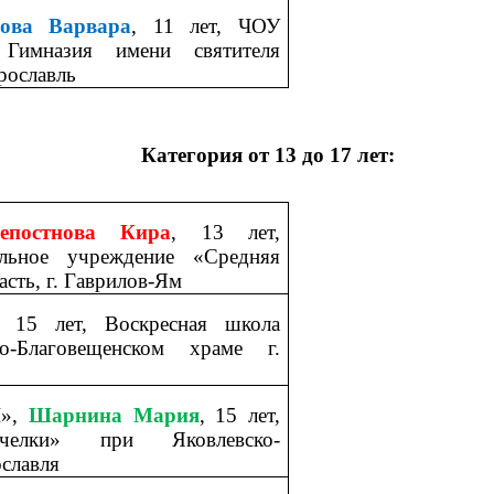
рова Варвара
, 11 лет, ЧОУ
 Гимназия имени святителя
рославль
Категория от 13 до 17 лет:
епостнова Кира
, 13 лет,
ельное учреждение «Средняя
сть, г. Гаврилов-Ям
, 15 лет, Воскресная школа
о-Благовещенском храме г.
I
»,
Шарнина Мария
, 15 лет,
челки» при Яковлевско-
ославля