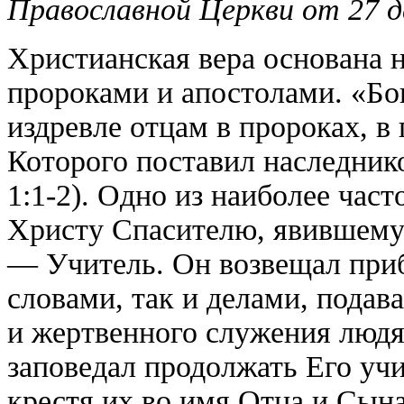
Православной Церкви от 27 де
Христианская вера основана 
пророками и апостолами. «Бо
издревле отцам в пророках, в
Которого поставил наследнико
1:1-2). Одно из наиболее час
Христу Спасителю, явившему
— Учитель. Он возвещал приб
словами, так и делами, пода
и жертвенного служения людя
заповедал продолжать Его учи
крестя их во имя Отца и Сына